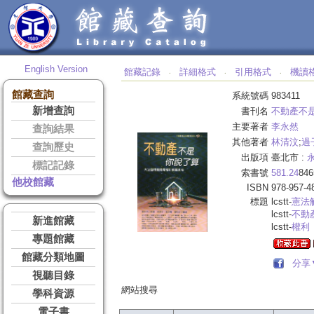
English Version
館藏記錄
詳細格式
引用格式
機讀
‧
‧
‧
館藏查詢
系統號碼
983411
新增查詢
書刊名
不動產不是
主要著者
李永然
查詢結果
其他著者
林清汶
;
過
查詢歷史
出版項
臺北市 :
標記記錄
索書號
581.24
846
他校館藏
ISBN
978-957-4
標題
lcstt-
憲法
lcstt-
不動
新進館藏
lcstt-
權利
專題館藏
館藏分類地圖
分享
視聽目錄
網站搜尋
學科資源
電子書