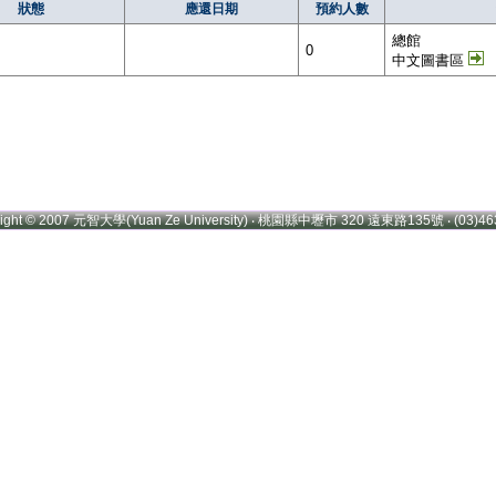
狀態
應還日期
預約人數
總館
0
中文圖書區
right © 2007 元智大學(Yuan Ze University) ‧ 桃園縣中壢市 320 遠東路135號 ‧ (03)46