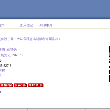
格式
加入標記
列印本頁
‧
你說了算 :
大法官釋憲揭開權利歸屬真相 /
子庸
;
李廷鈞
永然文化,
2025.11.
5
85-527-8
解釋
產
▼