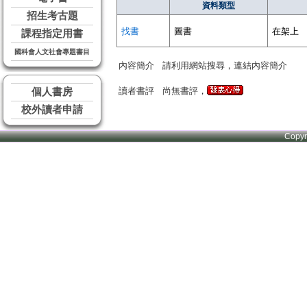
資料類型
招生考古題
找書
圖書
在架上
課程指定用書
國科會人文社會專題書目
內容簡介
請利用網站搜尋，連結內容簡介
讀者書評
尚無書評，
個人書房
校外讀者申請
Copy