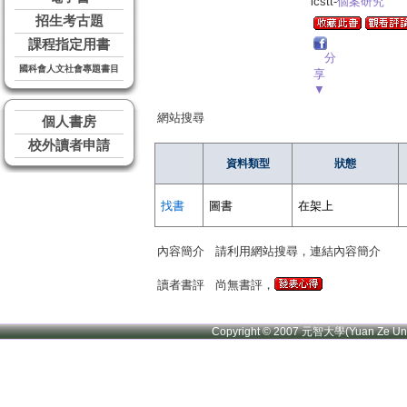
lcstt-
個案研究
招生考古題
課程指定用書
分
國科會人文社會專題書目
享
▼
網站搜尋
個人書房
校外讀者申請
資料類型
狀態
找書
圖書
在架上
內容簡介
請利用網站搜尋，連結內容簡介
讀者書評
尚無書評，
Copyright © 2007 元智大學(Yuan Ze U