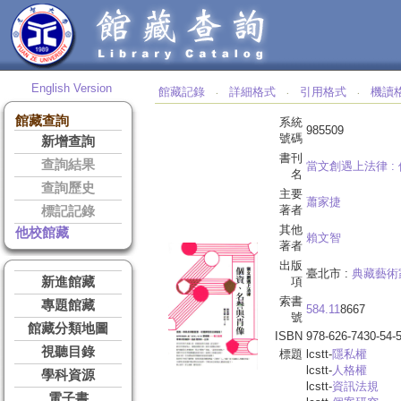
English Version
館藏記錄
詳細格式
引用格式
機讀
‧
‧
‧
館藏查詢
系統
985509
號碼
新增查詢
書刊
查詢結果
當文創遇上法律 :
名
查詢歷史
主要
蕭家捷
著者
標記記錄
其他
他校館藏
賴文智
著者
出版
臺北市 :
典藏藝術
新進館藏
項
索書
專題館藏
584.11
8667
號
館藏分類地圖
ISBN
978-626-7430-54-
視聽目錄
標題
lcstt-
隱私權
lcstt-
人格權
學科資源
lcstt-
資訊法規
電子書