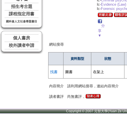
lc-
Criminal psycho
lc-
Evidence (Law)
招生考古題
lc-
Forensic psych
課程指定用書
國科會人文社會專題書目
分
享
▼
個人書房
網站搜尋
校外讀者申請
資料類型
狀態
找書
圖書
在架上
內容簡介
請利用網站搜尋，連結內容簡介
讀者書評
尚無書評，
Copyright © 2007 元智大學(Yuan Ze U