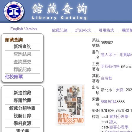
English Version
館藏記錄
詳細格式
引用格式
機讀
‧
‧
‧
館藏查詢
系統
985902
號碼
新增查詢
書刊
查詢結果
證人席上 :
用實驗
名
查詢歷史
主要
明斯特伯格
(Münst
著者
標記記錄
其他
他校館藏
白瑞秋
著者
出版
新北市 :
大寫,
202
新進館藏
項
索書
專題館藏
586.5014
8555
號
館藏分類地圖
ISBN
978-626-7676-43-
視聽目錄
標題
lcstt-
審判心理學
lcstt-
證人
學科資源
lcstt-
犯罪心理學
電子書