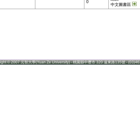
0
中文圖書區
right © 2007 元智大學(Yuan Ze University) ‧ 桃園縣中壢市 320 遠東路135號 ‧ (03)46