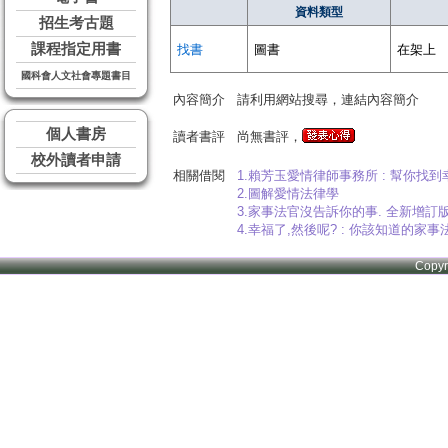
資料類型
招生考古題
課程指定用書
找書
圖書
在架上
國科會人文社會專題書目
內容簡介
請利用網站搜尋，連結內容簡介
個人書房
讀者書評
尚無書評，
校外讀者申請
相關借閱
1.賴芳玉愛情律師事務所 : 幫你找
2.圖解愛情法律學
3.家事法官沒告訴你的事. 全新增訂版
4.幸福了,然後呢? : 你該知道的家事
Copy