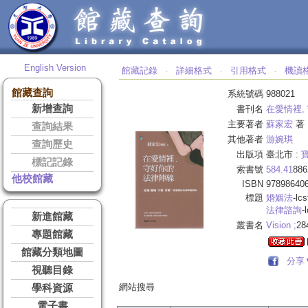
English Version
館藏記錄
詳細格式
引用格式
機讀
‧
‧
‧
館藏查詢
系統號碼
988021
新增查詢
書刊名
在愛情裡,
主要著者
蘇家宏
著
查詢結果
其他著者
游婉琪
查詢歷史
出版項
臺北市 :
標記記錄
索書號
584.41
886
他校館藏
ISBN
97898640
標題
婚姻法
-lcs
法律諮詢
-
新進館藏
叢書名
Vision ;
28
專題館藏
館藏分類地圖
分享
視聽目錄
網站搜尋
學科資源
電子書