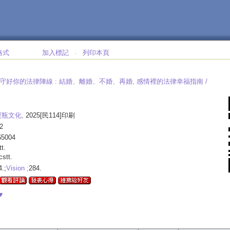
格式
加入標記
列印本頁
‧
 守好你的法律陣線 :
結婚、離婚、不婚、再婚, 感情裡的法律幸福指南 /
寶瓶文化,
2025[民114]印刷
2
65004
tt.
lcstt.
4.;
Vision ;
284.
▼