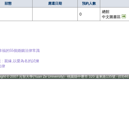
狀態
應還日期
預約人數
總館
0
中文圖書區
到幸福的55個婚姻法律常識
 : 親緣,以愛為名的試煉
法律
right © 2007 元智大學(Yuan Ze University) ‧ 桃園縣中壢市 320 遠東路135號 ‧ (03)46