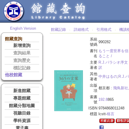
English Version
館藏記錄
詳細格式
引用格式
機讀
‧
‧
‧
館藏查詢
系統
990282
號碼
新增查詢
書刊
もう一度世界を信じ
查詢結果
名
ること /
查詢歷史
主要
R.J.パラシオ序文
著者
訳
標記記錄
其他
他校館藏
中井はるの
;
R.J
著者
出版
都京都 :
飛鳥新社
新進館藏
項
索書
專題館藏
192.8
865
號
館藏分類地圖
ISBN
9784868011248
視聽目錄
標題
lcstt-
格言
學科資源
電子書