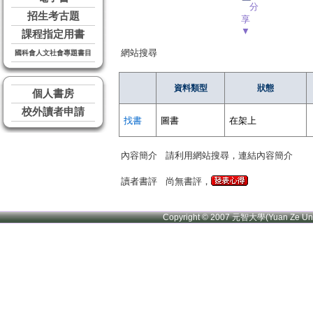
分
招生考古題
享
▼
課程指定用書
網站搜尋
國科會人文社會專題書目
資料類型
狀態
個人書房
校外讀者申請
找書
圖書
在架上
內容簡介
請利用網站搜尋，連結內容簡介
讀者書評
尚無書評，
Copyright © 2007 元智大學(Yuan Ze U