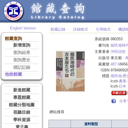
English Version
館藏記錄
詳細格式
引用格式
機讀
‧
‧
‧
館藏查詢
系統號碼
990353
新增查詢
書刊名
植民地時代
主要著者
沖田信悅
查詢結果
出版項
東京都 :
查詢歷史
索書號
487.6
8456
標記記錄
ISBN
97849092
他校館藏
標題
殖民地
-
歷
lcstt-
書業
-
lcstt-
日本
新進館藏
專題館藏
分享
館藏分類地圖
網站搜尋
視聽目錄
學科資源
資料類型
電子書