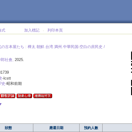
格式
加入標記
列印本頁
‧
の古本屋たち :
樺太.朝鮮.台湾.満州.中華民国-空白の庶民史 /
寿郎社會,
2025.
81739
史
-lcstt
?史
-昭和前期
▼
狀態
應還日期
預約人數