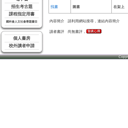
招生考古題
找書
圖書
在架上
課程指定用書
內容簡介
請利用網站搜尋，連結內容簡介
國科會人文社會專題書目
讀者書評
尚無書評，
個人書房
校外讀者申請
Copy