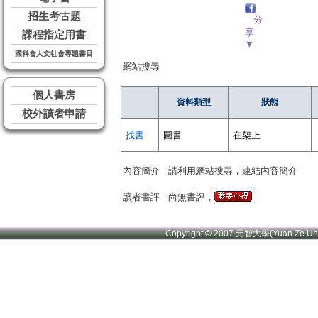
招生考古題
分
享
課程指定用書
▼
國科會人文社會專題書目
網站搜尋
個人書房
資料類型
狀態
校外讀者申請
找書
圖書
在架上
內容簡介
請利用網站搜尋，連結內容簡介
讀者書評
尚無書評，
Copyright © 2007 元智大學(Yuan Ze U