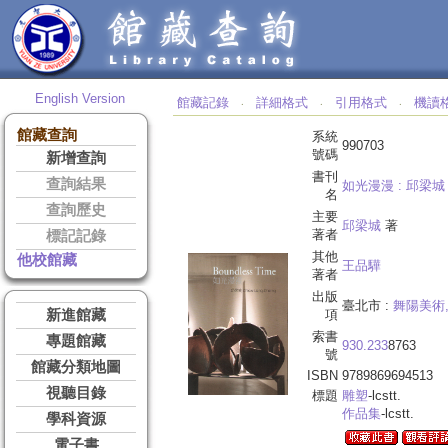
English Version
館藏記錄
詳細格式
引用格式
機讀
‧
‧
‧
館藏查詢
系統
990703
號碼
新增查詢
書刊
查詢結果
如光漫漫 :
邱梁城 = 
名
查詢歷史
主要
邱梁城
著
著者
標記記錄
其他
他校館藏
王品驊
著者
出版
臺北市 :
舞陽美術
新進館藏
項
索書
專題館藏
930.233
8763
號
館藏分類地圖
ISBN
9789869694513
視聽目錄
標題
雕塑
-lcstt.
作品集
-lcstt.
學科資源
電子書