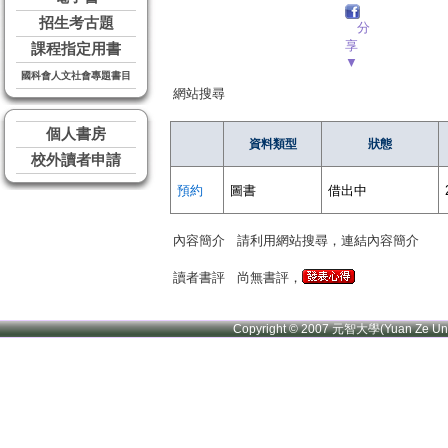
招生考古題
分
享
課程指定用書
▼
國科會人文社會專題書目
網站搜尋
個人書房
資料類型
狀態
校外讀者申請
預約
圖書
借出中
內容簡介
請利用網站搜尋，連結內容簡介
讀者書評
尚無書評，
Copyright © 2007 元智大學(Yuan Ze U