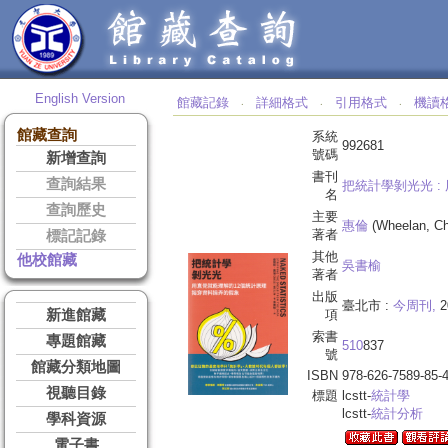
English Version
館藏記錄
詳細格式
引用格式
機讀
‧
‧
‧
館藏查詢
系統
992681
號碼
新增查詢
書刊
查詢結果
把統計學剝光光 :
名
查詢歷史
主要
惠倫
(Wheelan, Ch
著者
標記記錄
其他
他校館藏
吳書榆
著者
出版
臺北市 :
今周刊,
2
新進館藏
項
索書
專題館藏
510
837
號
館藏分類地圖
ISBN
978-626-7589-85-
視聽目錄
標題
lcstt-
統計學
lcstt-
統計分析
學科資源
電子書