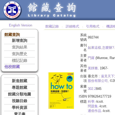
English Version
館藏記錄
詳細格式
引用格式
機讀
‧
‧
‧
館藏查詢
系統
992744
號碼
新增查詢
書刊
查詢結果
如果這樣,怎麼辦?.
名
查詢歷史
主要
門羅
(Munroe, Ran
著者
標記記錄
其他
他校館藏
黃靜雅,
1967-
著者
出版
臺北市 :
遠見天下
新進館藏
項
股份有限公司,
©20
索書
專題館藏
302.2
845
號
館藏分類地圖
ISBN
9786264177719
視聽目錄
標題
科學.
-lcstt.
問題集.
-lcstt.
學科資源
通俗作品.
-lcstt.
電子書