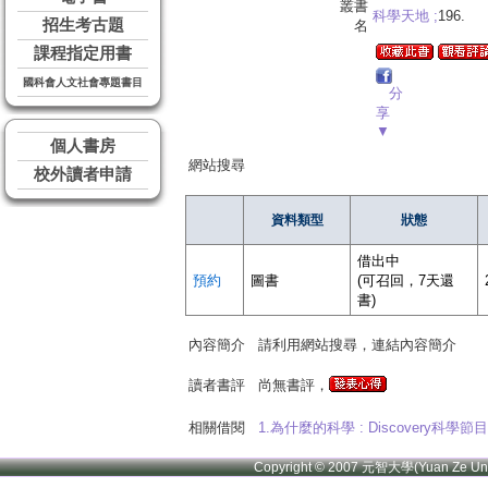
叢書
科學天地 ;
196.
招生考古題
名
課程指定用書
國科會人文社會專題書目
分
享
▼
個人書房
網站搜尋
校外讀者申請
資料類型
狀態
借出中
預約
圖書
(可召回，7天還
書)
內容簡介
請利用網站搜尋，連結內容簡介
讀者書評
尚無書評，
相關借閱
1.為什麼的科學 : Discovery
Copyright © 2007 元智大學(Yuan Ze U