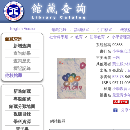
English Version
館藏記錄
詳細格式
引用格式
機讀
‧
‧
‧
>
>
>
社會科學類
教育
初等教育
小學管理
館藏查詢
系統號碼
99858
新增查詢
書刊名
小學生心
查詢結果
主要著者
王耘
查詢歷史
其他著者
葉忠根
;
林
標記記錄
出版項
臺北市 :
他校館藏
索書號
523.78
84
ISBN
957-11-09
標題
小學教育
-
新進館藏
叢書名
兒童青少
專題館藏
館藏分類地圖
分享
視聽目錄
網站搜尋
學科資源
電子書