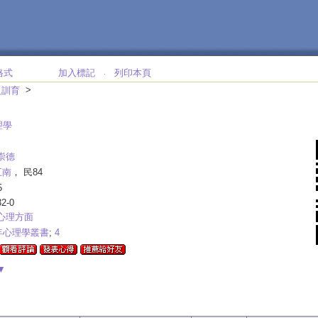
格式
加入標記
列印本頁
‧
>
及訓育
理學
崇德
五南
， 民84
5
32-0
心理方面
年心理學叢書
;
4
▼