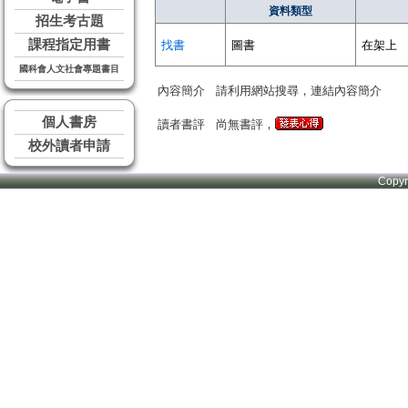
資料類型
招生考古題
課程指定用書
找書
圖書
在架上
國科會人文社會專題書目
內容簡介
請利用網站搜尋，連結內容簡介
個人書房
讀者書評
尚無書評，
校外讀者申請
Copy