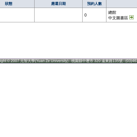
狀態
應還日期
預約人數
總館
0
中文圖書區
right © 2007 元智大學(Yuan Ze University) ‧ 桃園縣中壢市 320 遠東路135號 ‧ (03)46