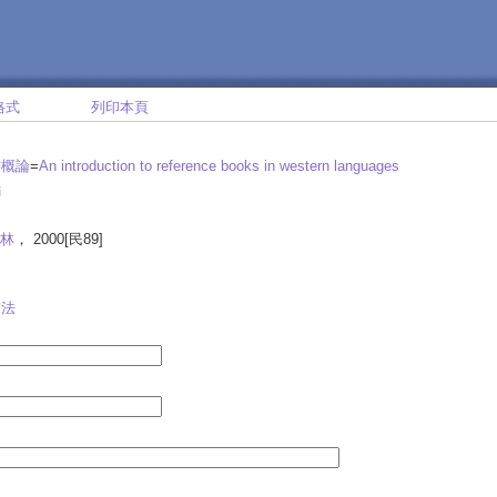
格式
列印本頁
書概論
=
An introduction to reference books in western languages
編
林
， 2000[民89]
用法