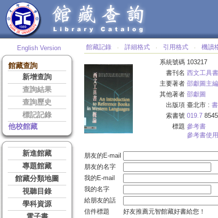
館藏記錄
詳細格式
引用格式
機讀
English Version
‧
‧
‧
系統號碼
103217
館藏查詢
書刊名
西文工具
新增查詢
主要著者
邵獻圖主
查詢結果
其他著者
邵獻圖
查詢歷史
出版項
臺北市 :
書
標記記錄
索書號
019.7
8545
他校館藏
標題
參考書
參考書使
新進館藏
朋友的E-mail
專題館藏
朋友的名字
我的E-mail
館藏分類地圖
我的名字
視聽目錄
給朋友的話
學科資源
信件標題
好友推薦元智館藏好書給您！
電子書