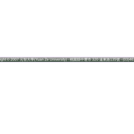
right © 2007 元智大學(Yuan Ze University) ‧ 桃園縣中壢市 320 遠東路135號 ‧ (03)46