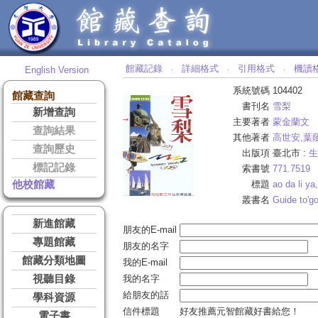
館藏記錄
詳細格式
引用格式
機讀
English Version
‧
‧
‧
系統號碼
104402
館藏查詢
書刊名
雪梨
新增查詢
主要著者
蒙金蘭文
查詢結果
其他著者
高世安,葉
查詢歷史
出版項
臺北市 :
生
標記記錄
索書號
771.7519
他校館藏
標題
ao da li ya,
叢書名
Guide to'g
新進館藏
朋友的E-mail
專題館藏
朋友的名字
館藏分類地圖
我的E-mail
視聽目錄
我的名字
給朋友的話
學科資源
信件標題
好友推薦元智館藏好書給您！
電子書