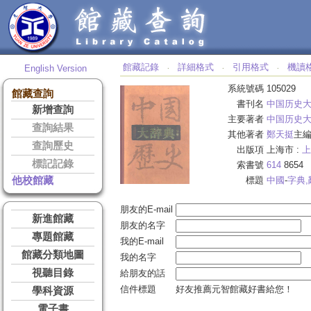
館藏記錄
詳細格式
引用格式
機讀
English Version
‧
‧
‧
系統號碼
105029
館藏查詢
書刊名
中国历史
新增查詢
主要著者
中国历史
查詢結果
其他著者
鄭天挺
主
查詢歷史
出版項
上海市 :
上
標記記錄
索書號
614
8654
他校館藏
標題
中國
-
字典,
朋友的E-mail
新進館藏
朋友的名字
專題館藏
我的E-mail
館藏分類地圖
我的名字
視聽目錄
給朋友的話
信件標題
好友推薦元智館藏好書給您！
學科資源
電子書