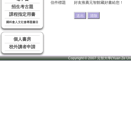
信件標題
好友推薦元智館藏好書給您！
招生考古題
課程指定用書
國科會人文社會專題書目
個人書房
校外讀者申請
Copyright © 2007 元智大學(Yuan Ze U