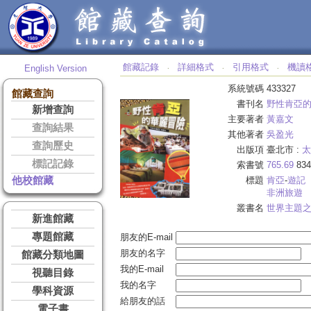
館藏記錄
詳細格式
引用格式
機讀
English Version
‧
‧
‧
系統號碼
433327
館藏查詢
書刊名
野性肯亞
新增查詢
主要著者
黃嘉文
查詢結果
其他著者
吳盈光
查詢歷史
出版項
臺北市 :
太
標記記錄
索書號
765.69
834
他校館藏
標題
肯亞
-
遊記
非洲旅遊
叢書名
世界主題
新進館藏
專題館藏
朋友的E-mail
朋友的名字
館藏分類地圖
我的E-mail
視聽目錄
我的名字
學科資源
給朋友的話
電子書