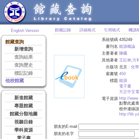
館藏記錄
詳細格式
引用格式
機讀
English Version
‧
‧
‧
系統號碼
435249
館藏查詢
書刊名
能源概論
新增查詢
主要著者
陳礪
查詢結果
其他著者
王紅林
;
方
查詢歷史
出版項
北京 :
化學
標記記錄
索書號
450
他校館藏
標題
能源
電子書
方正中文
新進館藏
http://ww
電子資源
點擊此處
專題館藏
校外連線
館藏分類地圖
http://lib.
視聽目錄
朋友的E-mail
學科資源
朋友的名字
電子書