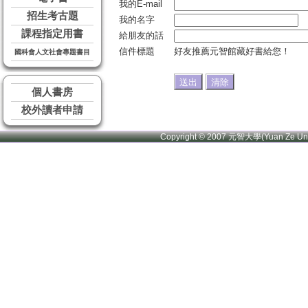
我的E-mail
招生考古題
我的名字
課程指定用書
給朋友的話
信件標題
好友推薦元智館藏好書給您！
國科會人文社會專題書目
個人書房
校外讀者申請
Copyright © 2007 元智大學(Yuan Ze U