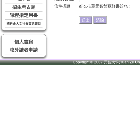
信件標題
好友推薦元智館藏好書給您！
招生考古題
課程指定用書
國科會人文社會專題書目
個人書房
校外讀者申請
Copyright © 2007 元智大學(Yuan Ze U