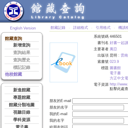
館藏記錄
詳細格式
引用格式
機讀
English Version
‧
‧
‧
系統號碼
446501
館藏查詢
書刊名
好書一起
新增查詢
主要著者
萬亞
查詢結果
出版項
昆明 :
雲南
查詢歷史
索書號
023.9
標記記錄
標題
圖書館
電子書
他校館藏
方正中文
http://ww
電子資源
點擊此處
新進館藏
專題館藏
朋友的E-mail
館藏分類地圖
朋友的名字
視聽目錄
我的E-mail
學科資源
我的名字
電子書
給朋友的話