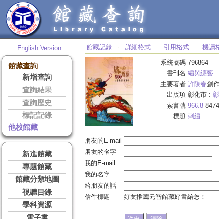
館藏記錄
詳細格式
引用格式
機讀
English Version
‧
‧
‧
系統號碼
796864
館藏查詢
書刊名
繡與纏藝
:
新增查詢
主要著者
許陳春
創
查詢結果
出版項
彰化市 :
彰
查詢歷史
索書號
966.8
8474
標記記錄
標題
刺繡
他校館藏
朋友的E-mail
朋友的名字
新進館藏
我的E-mail
專題館藏
我的名字
館藏分類地圖
給朋友的話
視聽目錄
信件標題
好友推薦元智館藏好書給您！
學科資源
電子書