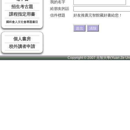
我的名字
招生考古題
給朋友的話
課程指定用書
信件標題
好友推薦元智館藏好書給您！
國科會人文社會專題書目
個人書房
校外讀者申請
Copyright © 2007 元智大學(Yuan Ze U