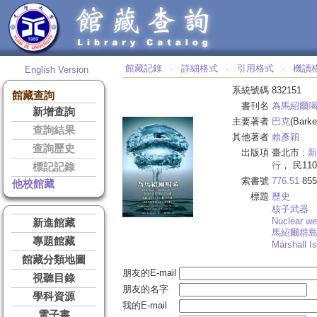
館藏記錄
詳細格式
引用格式
機讀
English Version
‧
‧
‧
系統號碼
832151
館藏查詢
書刊名
為馬紹爾
新增查詢
主要著者
巴克
(Barke
查詢結果
其他著者
賴彥穎
查詢歷史
出版項
臺北市 :
新
行
， 民110
標記記錄
索書號
776.51
855
他校館藏
標題
歷史
核子武器
Nuclear w
新進館藏
馬紹爾群
專題館藏
Marshall I
館藏分類地圖
朋友的E-mail
視聽目錄
朋友的名字
學科資源
我的E-mail
電子書