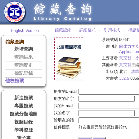
館藏記錄
詳細格式
引用格式
機讀
English Version
‧
‧
‧
系統號碼
90881
館藏查詢
書刊名
固体力学
新增查詢
Applicatio
查詢結果
主要著者
黃克智，
其他著者
黃克智
主編
查詢歷史
出版項
北京 :
清華
標記記錄
索書號
332.5
8356
他校館藏
朋友的E-mail
新進館藏
朋友的名字
專題館藏
我的E-mail
我的名字
館藏分類地圖
給朋友的話
視聽目錄
信件標題
好友推薦元智館藏好書給您！
學科資源
電子書