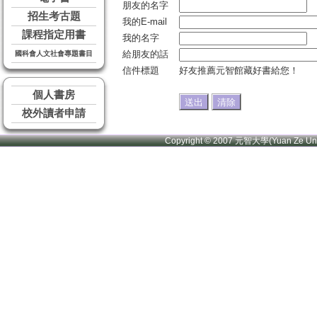
朋友的名字
招生考古題
我的E-mail
課程指定用書
我的名字
給朋友的話
國科會人文社會專題書目
信件標題
好友推薦元智館藏好書給您！
個人書房
校外讀者申請
Copyright © 2007 元智大學(Yuan Ze U