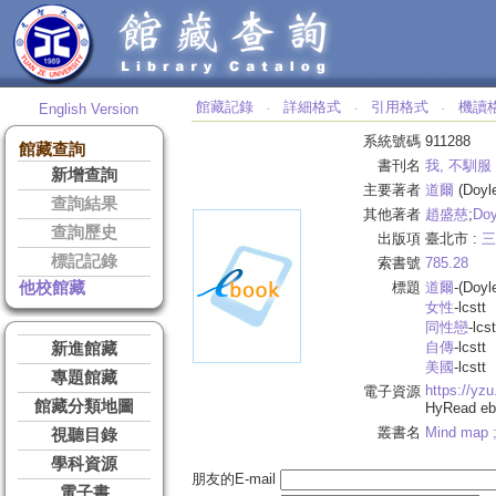
館藏記錄
詳細格式
引用格式
機讀
English Version
‧
‧
‧
系統號碼
911288
館藏查詢
書刊名
我, 不馴服
新增查詢
主要著者
道爾
(Doyle
查詢結果
其他著者
趙盛慈
;
Doy
查詢歷史
出版項
臺北市 :
三
標記記錄
索書號
785.28
他校館藏
標題
道爾
-(Doyl
女性
-lcstt
同性戀
-lcst
自傳
-lcstt
新進館藏
美國
-lcstt
專題館藏
https://yz
電子資源
館藏分類地圖
HyRead 
叢書名
Mind map 
視聽目錄
學科資源
朋友的E-mail
電子書