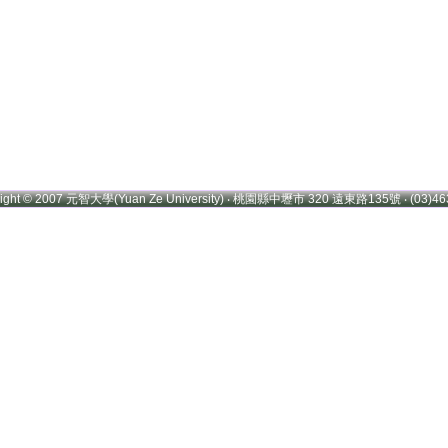
right © 2007 元智大學(Yuan Ze University) ‧ 桃園縣中壢市 320 遠東路135號 ‧ (03)46