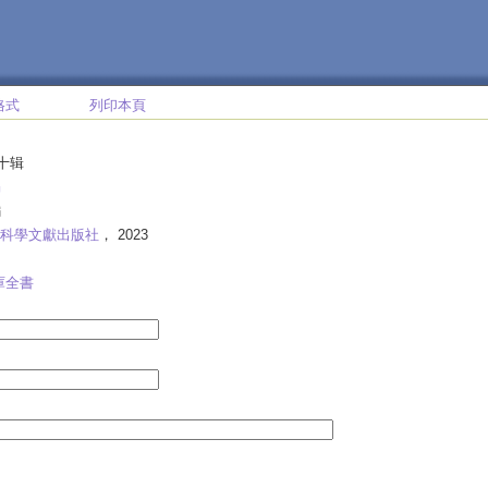
格式
列印本頁
第十辑
编
編
科學文獻出版社
， 2023
庫全書