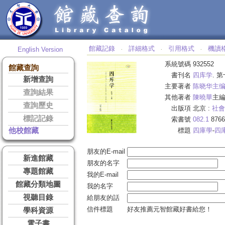
館藏記錄
詳細格式
引用格式
機讀
English Version
‧
‧
‧
系統號碼
932552
館藏查詢
書刊名
四库学
. 
新增查詢
主要著者
陈晓华主
查詢結果
其他著者
陳曉華
主
查詢歷史
出版項
北京 :
社會
標記記錄
索書號
082.1
8766
他校館藏
標題
四庫學
-
四
朋友的E-mail
新進館藏
朋友的名字
專題館藏
我的E-mail
館藏分類地圖
我的名字
視聽目錄
給朋友的話
信件標題
好友推薦元智館藏好書給您！
學科資源
電子書