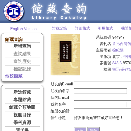
館藏記錄
詳細格式
引用格式
機讀
English Version
‧
‧
‧
系統號碼
944947
館藏查詢
書刊名
鲁迅台湾
新增查詢
主要著者
徐紀陽
查詢結果
出版項
北京 :
中國
查詢歷史
索書號
848.6
8576
標記記錄
標題
魯迅
-
著作
他校館藏
朋友的E-mail
朋友的名字
新進館藏
我的E-mail
專題館藏
我的名字
館藏分類地圖
給朋友的話
視聽目錄
信件標題
好友推薦元智館藏好書給您！
學科資源
電子書