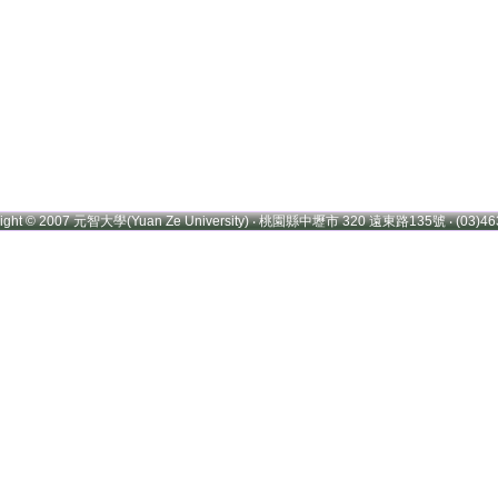
right © 2007 元智大學(Yuan Ze University) ‧ 桃園縣中壢市 320 遠東路135號 ‧ (03)46