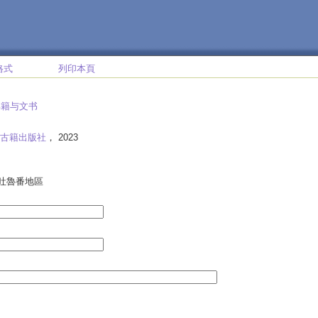
格式
列印本頁
典籍与文书
古籍出版社
， 2023
-吐魯番地區