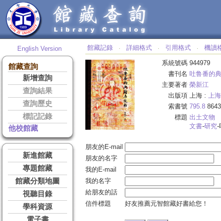
館藏記錄
詳細格式
引用格式
機讀
English Version
‧
‧
‧
系統號碼
944979
館藏查詢
書刊名
吐鲁番的
新增查詢
主要著者
榮新江
查詢結果
出版項
上海 :
上海
查詢歷史
索書號
795.8
8643
標記記錄
標題
出土文物
文書
-
研究
他校館藏
朋友的E-mail
新進館藏
朋友的名字
專題館藏
我的E-mail
館藏分類地圖
我的名字
給朋友的話
視聽目錄
信件標題
好友推薦元智館藏好書給您！
學科資源
電子書