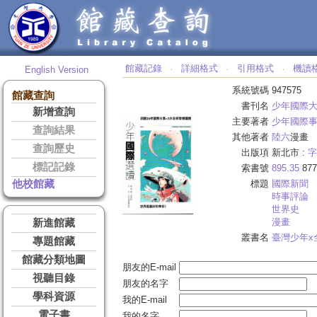
館藏記錄
詳細格式
引用格式
機讀
English Version
‧
‧
‧
系統號碼
947575
館藏查詢
書刊名
少年國際
新增查詢
主要著者
少年國際
查詢結果
其他著者
陸六
漫畫
查詢歷史
出版項
新北市 :
字
標記記錄
索書號
895.35
877
他校館藏
標題
國際新聞
時事評論
世界史
漫畫
新進館藏
叢書名
臺灣少年x
專題館藏
館藏分類地圖
朋友的E-mail
視聽目錄
朋友的名字
學科資源
我的E-mail
電子書
我的名字