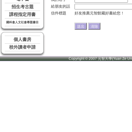
給朋友的話
招生考古題
信件標題
好友推薦元智館藏好書給您！
課程指定用書
國科會人文社會專題書目
個人書房
校外讀者申請
Copyright © 2007 元智大學(Yuan Ze U