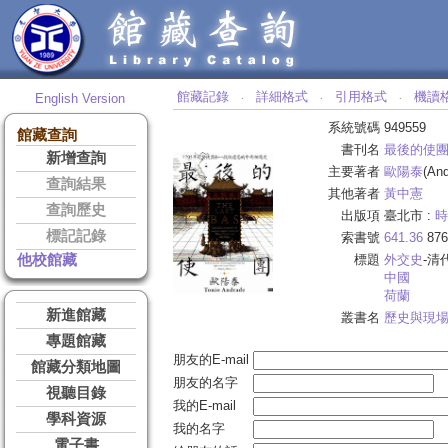
館藏記錄
詳細格式
引用格式
機讀
English Version
‧
‧
‧
系統號碼
949559
館藏查詢
書刊名
最後的使
新增查詢
主要著者
歐陽泰
(And
查詢結果
其他著者
黃中憲
查詢歷史
出版項
臺北市 :
時
標記記錄
索書號
641.36
876
他校館藏
標題
外交史
-清
中國
荷蘭
新進館藏
叢書名
歷史與現
專題館藏
朋友的E-mail
館藏分類地圖
朋友的名字
視聽目錄
我的E-mail
學科資源
我的名字
電子書