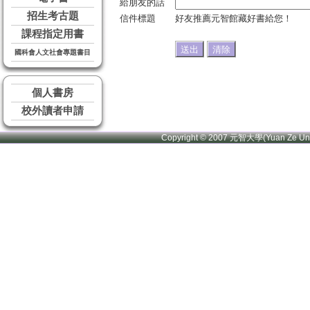
給朋友的話
招生考古題
信件標題
好友推薦元智館藏好書給您！
課程指定用書
國科會人文社會專題書目
個人書房
校外讀者申請
Copyright © 2007 元智大學(Yuan Ze U