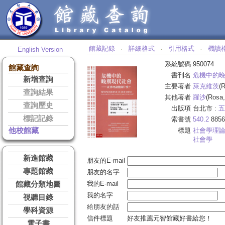
館藏記錄
詳細格式
引用格式
機讀
English Version
‧
‧
‧
系統號碼
950074
館藏查詢
書刊名
危機中的
新增查詢
主要著者
萊克維茨
(
查詢結果
其他著者
羅沙
(Rosa
查詢歷史
出版項
台北市 :
五
標記記錄
索書號
540.2
8856
他校館藏
標題
社會學理
社會學
新進館藏
朋友的E-mail
專題館藏
朋友的名字
我的E-mail
館藏分類地圖
我的名字
視聽目錄
給朋友的話
學科資源
信件標題
好友推薦元智館藏好書給您！
電子書