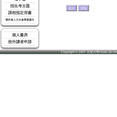
招生考古題
課程指定用書
國科會人文社會專題書目
個人書房
校外讀者申請
Copyright © 2007 元智大學(Yuan Ze U