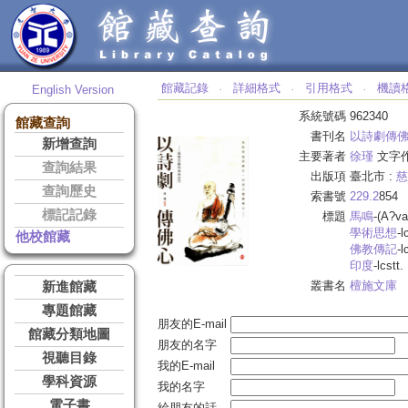
館藏記錄
詳細格式
引用格式
機讀
English Version
‧
‧
‧
系統號碼
962340
館藏查詢
書刊名
以詩劇傳佛
新增查詢
主要著者
徐瑾
文字
查詢結果
出版項
臺北市 :
慈
查詢歷史
索書號
229.2
854
標記記錄
標題
馬鳴
-(A?va
學術思想
-l
他校館藏
佛教傳記
-l
印度
-lcstt.
叢書名
檀施文庫
新進館藏
專題館藏
朋友的E-mail
館藏分類地圖
朋友的名字
視聽目錄
我的E-mail
學科資源
我的名字
電子書
給朋友的話