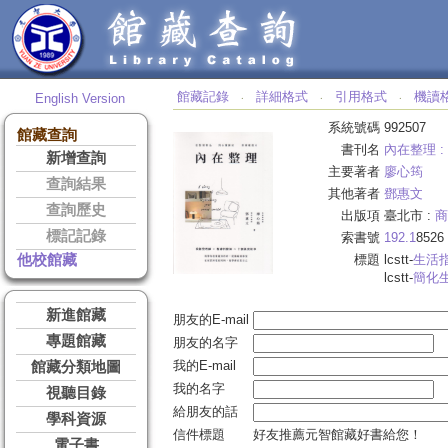
館藏記錄
詳細格式
引用格式
機讀
English Version
‧
‧
‧
系統號碼
992507
館藏查詢
書刊名
內在整理 :
新增查詢
主要著者
廖心筠
查詢結果
其他著者
鄧惠文
查詢歷史
出版項
臺北市 :
商
標記記錄
索書號
192.1
8526
他校館藏
標題
lcstt-
生活
lcstt-
簡化
新進館藏
朋友的E-mail
專題館藏
朋友的名字
我的E-mail
館藏分類地圖
我的名字
視聽目錄
給朋友的話
學科資源
信件標題
好友推薦元智館藏好書給您！
電子書