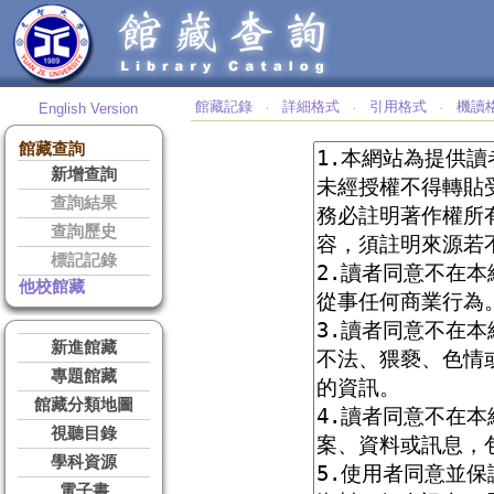
館藏記錄
詳細格式
引用格式
機讀
English Version
‧
‧
‧
館藏查詢
新增查詢
查詢結果
查詢歷史
標記記錄
他校館藏
新進館藏
專題館藏
館藏分類地圖
視聽目錄
學科資源
電子書