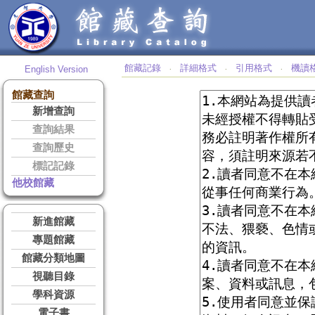
館藏記錄
詳細格式
引用格式
機讀
English Version
‧
‧
‧
館藏查詢
新增查詢
查詢結果
查詢歷史
標記記錄
他校館藏
新進館藏
專題館藏
館藏分類地圖
視聽目錄
學科資源
電子書