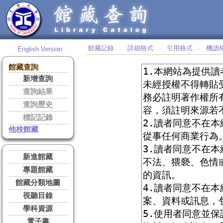
館藏記錄
詳細格式
引用格式
機讀
English Version
‧
‧
‧
館藏查詢
新增查詢
查詢結果
查詢歷史
標記記錄
他校館藏
新進館藏
專題館藏
館藏分類地圖
視聽目錄
學科資源
電子書