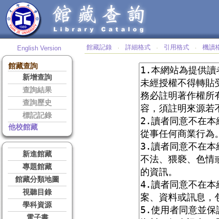
館藏記錄
詳細格式
引用格式
機讀
English Version
‧
‧
‧
館藏查詢
新增查詢
查詢結果
查詢歷史
標記記錄
他校館藏
新進館藏
專題館藏
館藏分類地圖
視聽目錄
學科資源
電子書