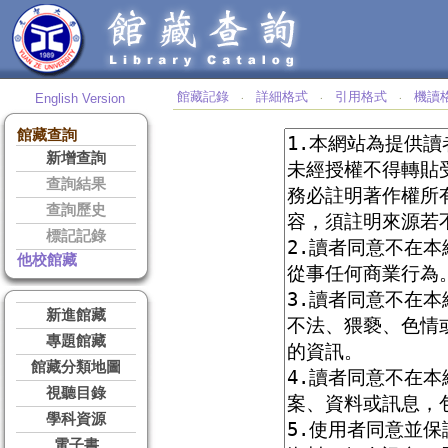
館藏記錄
詳細格式
引用格式
機讀
English Version
‧
‧
‧
館藏查詢
新增查詢
查詢結果
查詢歷史
標記記錄
他校館藏
新進館藏
專題館藏
館藏分類地圖
視聽目錄
學科資源
電子書