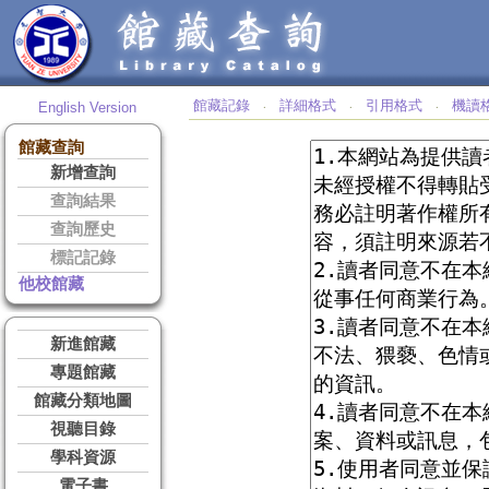
館藏記錄
詳細格式
引用格式
機讀
English Version
‧
‧
‧
館藏查詢
新增查詢
查詢結果
查詢歷史
標記記錄
他校館藏
新進館藏
專題館藏
館藏分類地圖
視聽目錄
學科資源
電子書