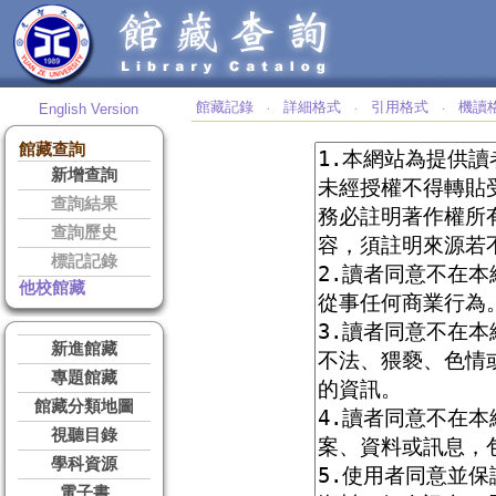
館藏記錄
詳細格式
引用格式
機讀
English Version
‧
‧
‧
館藏查詢
新增查詢
查詢結果
查詢歷史
標記記錄
他校館藏
新進館藏
專題館藏
館藏分類地圖
視聽目錄
學科資源
電子書