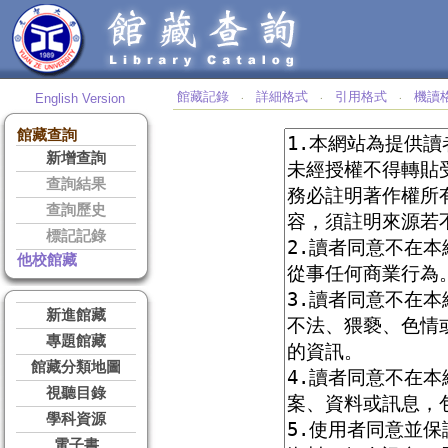
館藏記錄
詳細格式
引用格式
機讀
English Version
‧
‧
‧
館藏查詢
新增查詢
查詢結果
查詢歷史
標記記錄
他校館藏
新進館藏
專題館藏
館藏分類地圖
視聽目錄
學科資源
電子書