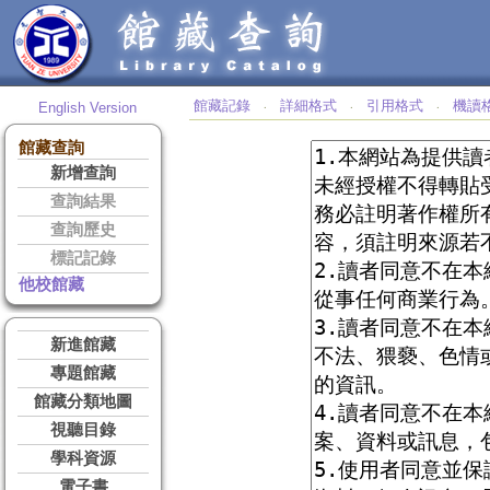
館藏記錄
詳細格式
引用格式
機讀
English Version
‧
‧
‧
館藏查詢
新增查詢
查詢結果
查詢歷史
標記記錄
他校館藏
新進館藏
專題館藏
館藏分類地圖
視聽目錄
學科資源
電子書