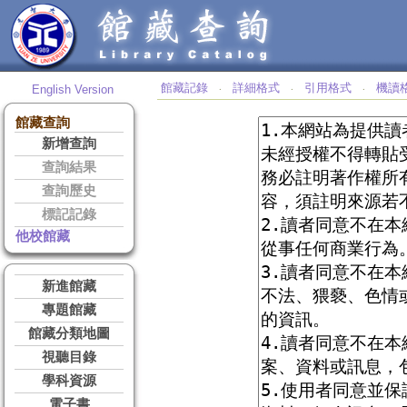
館藏記錄
詳細格式
引用格式
機讀
English Version
‧
‧
‧
館藏查詢
新增查詢
查詢結果
查詢歷史
標記記錄
他校館藏
新進館藏
專題館藏
館藏分類地圖
視聽目錄
學科資源
電子書