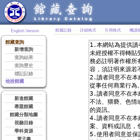
館藏記錄
詳細格式
引用格式
機讀
English Version
‧
‧
‧
館藏查詢
新增查詢
查詢結果
查詢歷史
標記記錄
他校館藏
新進館藏
專題館藏
館藏分類地圖
視聽目錄
學科資源
電子書