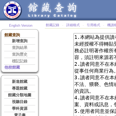
館藏記錄
詳細格式
引用格式
機讀
English Version
‧
‧
‧
館藏查詢
新增查詢
查詢結果
查詢歷史
標記記錄
他校館藏
新進館藏
專題館藏
館藏分類地圖
視聽目錄
學科資源
電子書