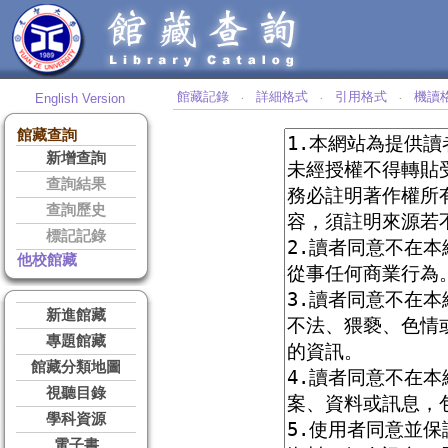
館藏記錄
詳細格式
引用格式
機讀
English Version
‧
‧
‧
館藏查詢
新增查詢
查詢結果
查詢歷史
標記記錄
他校館藏
新進館藏
專題館藏
館藏分類地圖
視聽目錄
學科資源
電子書