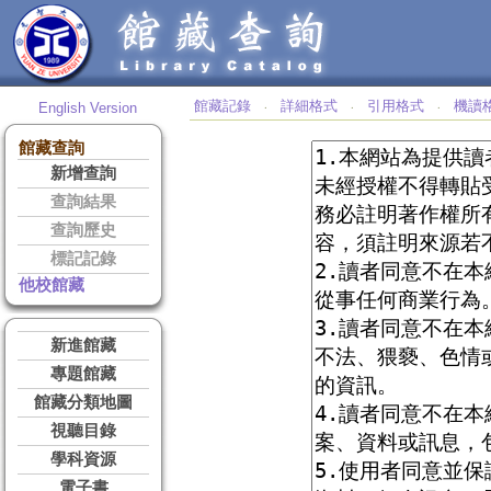
館藏記錄
詳細格式
引用格式
機讀
English Version
‧
‧
‧
館藏查詢
新增查詢
查詢結果
查詢歷史
標記記錄
他校館藏
新進館藏
專題館藏
館藏分類地圖
視聽目錄
學科資源
電子書