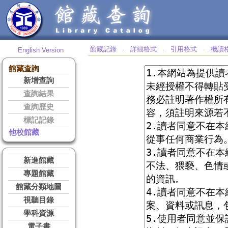
館藏記錄
詳細格式
引用格式
機讀
English Version
‧
‧
‧
館藏查詢
新增查詢
查詢結果
查詢歷史
標記記錄
他校館藏
新進館藏
專題館藏
館藏分類地圖
視聽目錄
學科資源
電子書