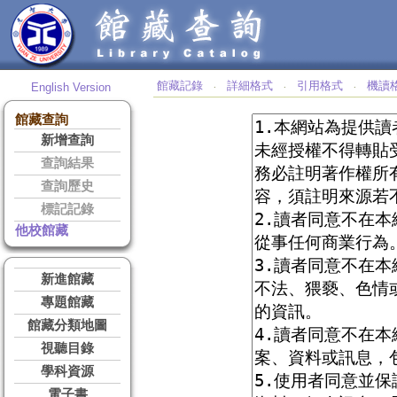
館藏記錄
詳細格式
引用格式
機讀
English Version
‧
‧
‧
館藏查詢
新增查詢
查詢結果
查詢歷史
標記記錄
他校館藏
新進館藏
專題館藏
館藏分類地圖
視聽目錄
學科資源
電子書