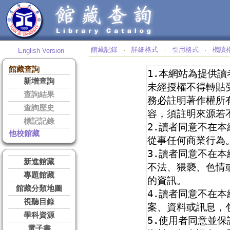
館藏記錄
詳細格式
引用格式
機讀
English Version
‧
‧
‧
館藏查詢
新增查詢
查詢結果
查詢歷史
標記記錄
他校館藏
新進館藏
專題館藏
館藏分類地圖
視聽目錄
學科資源
電子書