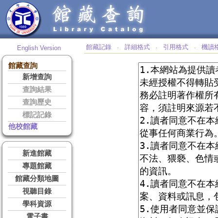
館藏記錄
詳細格式
引用格式
機讀
English Version
‧
‧
‧
館藏查詢
新增查詢
查詢結果
查詢歷史
標記記錄
他校館藏
新進館藏
專題館藏
館藏分類地圖
視聽目錄
學科資源
電子書