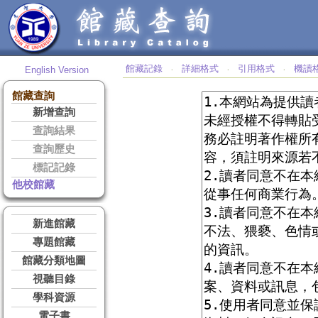
館藏記錄
詳細格式
引用格式
機讀
English Version
‧
‧
‧
館藏查詢
新增查詢
查詢結果
查詢歷史
標記記錄
他校館藏
新進館藏
專題館藏
館藏分類地圖
視聽目錄
學科資源
電子書