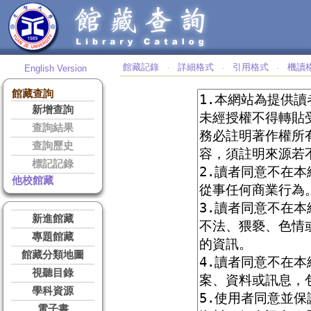
館藏記錄
詳細格式
引用格式
機讀
English Version
‧
‧
‧
館藏查詢
新增查詢
查詢結果
查詢歷史
標記記錄
他校館藏
新進館藏
專題館藏
館藏分類地圖
視聽目錄
學科資源
電子書