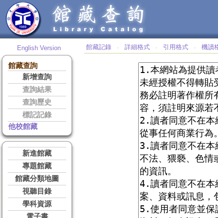
館藏記錄
詳細格式
引用格式
機讀
English Version
‧
‧
‧
館藏查詢
新增查詢
查詢結果
查詢歷史
標記記錄
他校館藏
新進館藏
專題館藏
館藏分類地圖
視聽目錄
學科資源
電子書